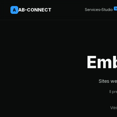
AB-CONNECT
N
A
Services
Studio
▾
Em
Sites we
Il p
Vit