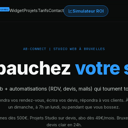
ouveau
Widget
Projets
Tarifs
Contact
Simulateur ROI
AB-CONNECT | STUDIO WEB À BRUXELLES
bauchez
votre 
b + automatisations (RDV, devis, mails) qui tournent to
rendra vos rendez-vous, écrira vos devis, répondra à vos clients. 
un dimanche, à 7h un lundi, ou pendant que vous bossez.
rines dès 500€. Projets Studio sur devis, abo dès 49€/mois. Bruxel
devis clair en 24h.