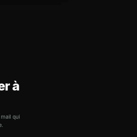
er à
 mail qui
e.