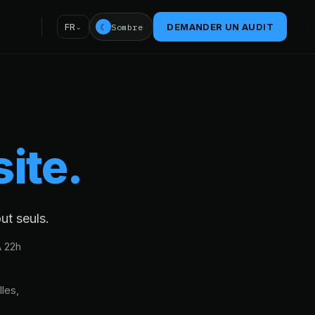
FR
DEMANDER UN AUDIT
☾
Sombre
site.
ut seuls.
À 22h
les,