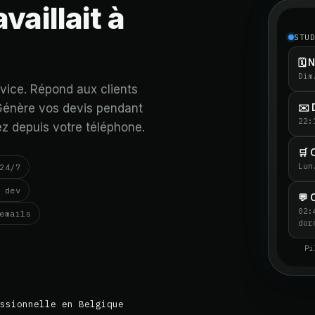
availlait à
STU
🗓️
Dim
vice. Répond aux clients
. Génère vos devis pendant
✉️ 
22
ez depuis votre téléphone.
🛒
Lun
24/7
 dev
💬 
02:
emails
dor
Pi
ssionnelle en Belgique