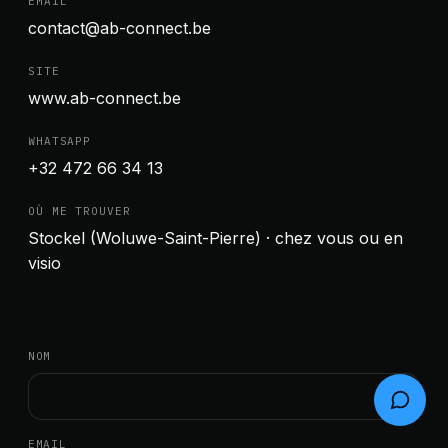
EMAIL
contact@ab-connect.be
👩‍💻
SITE
www.ab-connect.be
Bonjour, moi c'est Nora
WHATSAPP
Posez vos questions sur nos services,
+32 472 66 34 13
tarifs ou projets. On vous répond en
quelques minutes.
OÙ ME TROUVER
Stockel (Woluwe-Saint-Pierre) · chez vous ou en
visio
NOM
EMAIL