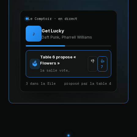
Le Comptoir · en direct
Get Lucky
♪
Daft Punk, Pharrell Williams
Table 6 propose «
👎
👍
Flowers »
🗳️
7
la salle vote…
3 dans la file
proposé par la table 4